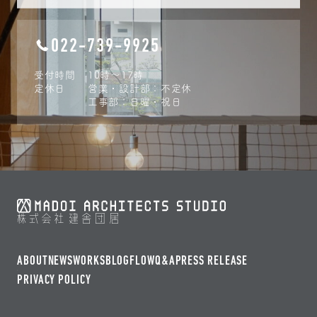
022-739-9925
受付時間
10時〜17時
定休日
営業・設計部：不定休
工事部：日曜・祝日
ABOUT
NEWS
WORKS
BLOG
FLOW
Q&A
PRESS RELEASE
PRIVACY POLICY