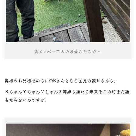
新メンバー二人の可愛さたるや….
奥様のお兄様でのちにOBさんとなる国見の家Ｋさんち、
ＲちゃんＹちゃんＭちゃん３姉妹も加わる未来をこの時まだ誰
も知らないのですが。