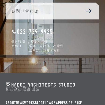
お問い合わせ
022-739-9925
受付時間
10時〜17時
定休日
営業・設計部：不定休
工事部：日曜・祝日
ABOUT
NEWS
WORKS
BLOG
FLOW
Q&A
PRESS RELEASE