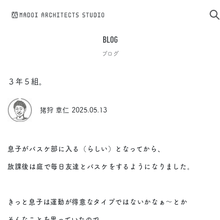
コンテンツへスキップ
BLOG
ブログ
３年５組。
猪狩 章仁
2025.05.13
息子がバスケ部に入る（らしい）となってから、
放課後は庭で毎日友達とバスケをするようになりました。
きっと息子は運動が得意なタイプではないかなぁ～とか
そんなことを思っていたので、