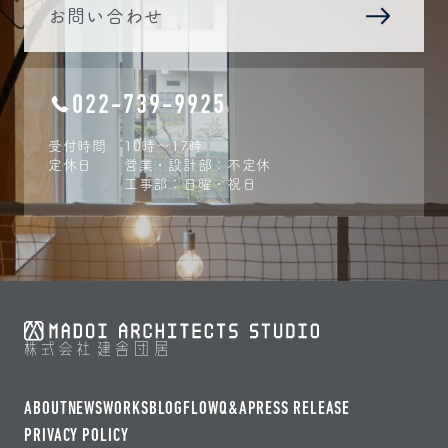
お問い合わせ
022-739-9925
受付時間
10時〜17時
定休日
営業・設計部：不定休
工事部：日曜・祝日
ABOUT
NEWS
WORKS
BLOG
FLOW
Q&A
PRESS RELEASE
PRIVACY POLICY