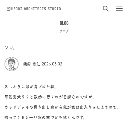
コンテンツへスキップ
BLOG
ブログ
ソン。
猪狩 章仁
2026.03.02
久しぶりに顔が青ざめた朝。
毎朝愛犬りくと散歩に行くのが日課なのですが、
ウッドデッキの掃き出し窓から我が家は出入りをしますので、
帰ってくると一旦窓の前で足を拭くんです。