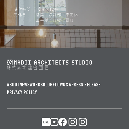
受付時間
10時〜17時
定休日
営業・設計部：不定休
工事部：日曜・祝日
ABOUT
NEWS
WORKS
BLOG
FLOW
Q&A
PRESS RELEASE
PRIVACY POLICY