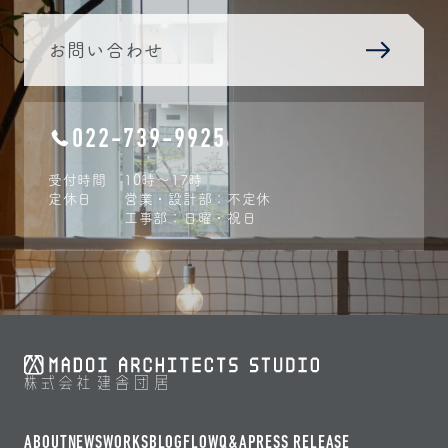
お問い合わせ
022-739-9925
受付時間
10時〜17時
定休日
営業・設計部：不定休
工事部：日曜・祝日
ABOUT
NEWS
WORKS
BLOG
FLOW
Q&A
PRESS RELEASE