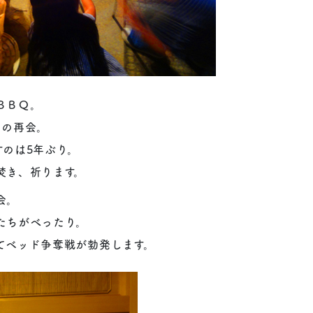
ＢＢＱ。
りの再会。
すのは5年ぶり。
焚き、祈ります。
会。
たちがべったり。
てベッド争奪戦が勃発します。