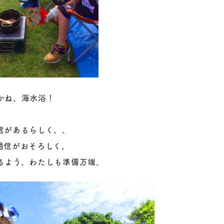
かね、海水浴！
信があるらしく、、
過信がおそろしく。
るよう、わたしも準備万端。