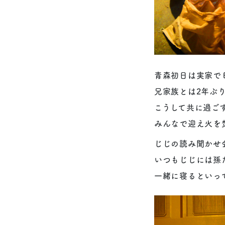
青森初日は実家で
兄家族とは2年ぶ
こうして共に過ご
みんなで迎え火を
じじの読み聞かせ
いつもじじには孫
一緒に寝るといっ