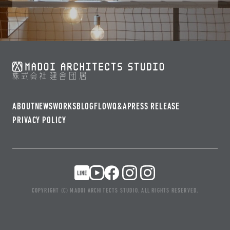
ABOUT
NEWS
WORKS
BLOG
FLOW
Q&A
PRESS RELEASE
PRIVACY POLICY
COPYRIGHT (C) MADOI ARCHITECTS STUDIO. ALL RIGHTS RESERVED.