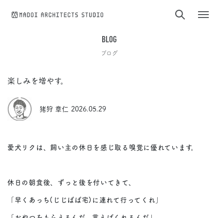
コンテンツへスキップ
BLOG
ブログ
楽しみを増やす。
猪狩 章仁
2026.05.29
愛犬リクは、飼い主の休日を感じ取る嗅覚に優れています。
休日の朝食後、ずっと後を付いてきて、
「早くあっち(じじばば宅)に連れて行ってくれ」
「おやつをもらえるんだ、言えばくれるんだ」