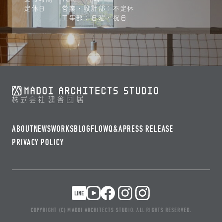
定休日
営業・設計部：不定休
工事部：日曜・祝日
ABOUT
NEWS
WORKS
BLOG
FLOW
Q&A
PRESS RELEASE
PRIVACY POLICY
COPYRIGHT (C) MADOI ARCHITECTS STUDIO. ALL RIGHTS RESERVED.