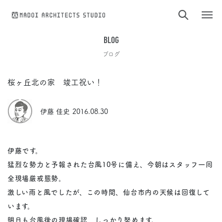
コンテンツへスキップ
BLOG
ブログ
桜ヶ丘北の家 竣工祝い！
伊藤 佳史
2016.08.30
伊藤です。
猛烈な勢力と予報された台風10号に備え、今朝はスタッフ一同
全現場厳戒態勢。
激しい雨と風でしたが、この時間、仙台市内の天候は回復して
います。
明日も台風後の現場確認、しっかり努めます。