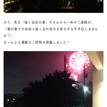
さて、先日「桜ヶ丘北の家」Ｋさんから一本のご連絡が。
「我が家で七北田と桜ヶ丘の花火を見ながらＢＢＱしません
か？」
なーんとも素敵なご招待を頂戴しました！