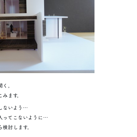
開く。
こみます。
しないよう…
入ってこないように…
ら検討します。