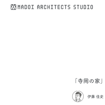
コンテンツへスキップ
「寺岡の家」
伊藤 佳史